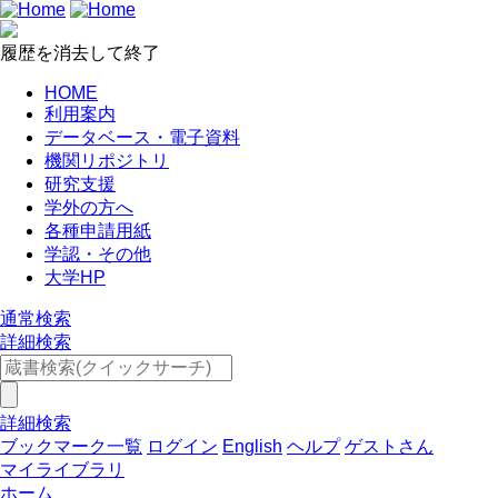
履歴を消去して終了
HOME
利用案内
データベース・電子資料
機関リポジトリ
研究支援
学外の方へ
各種申請用紙
学認・その他
大学HP
通常検索
詳細検索
詳細検索
ブックマーク一覧
ログイン
English
ヘルプ
ゲストさん
マイライブラリ
ホーム