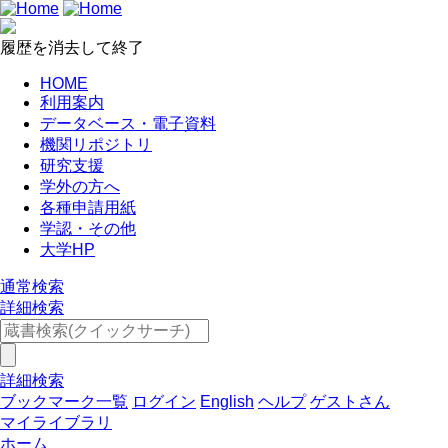
履歴を消去して終了
HOME
利用案内
データベース・電子資料
機関リポジトリ
研究支援
学外の方へ
各種申請用紙
学認・その他
大学HP
通常検索
詳細検索
詳細検索
ブックマーク一覧
ログイン
English
ヘルプ
ゲストさん
マイライブラリ
ホーム