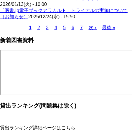
2026/01/13(火) - 10:00
「医書.jp電子ブックアラカルト」トライアルの実施について
（お知らせ）
2025/12/24(水) - 15:50
Page
Page
Page
Page
Page
Page
カ
1
2
3
4
5
6
7
次
次 ›
最
最後 »
レ
ペ
終
ペ
新着図書資料
ン
ー
ペ
ー
ト
ジ
ー
ジ
ペ
ジ
送
ー
り
ジ
貸出ランキング(問題集は除く)
貸出ランキング詳細ページはこちら