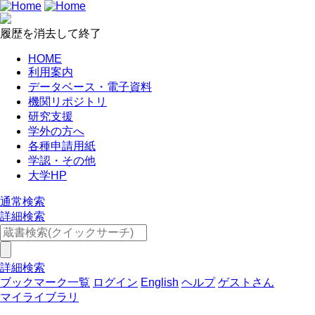
履歴を消去して終了
HOME
利用案内
データベース・電子資料
機関リポジトリ
研究支援
学外の方へ
各種申請用紙
学認・その他
大学HP
通常検索
詳細検索
詳細検索
ブックマーク一覧
ログイン
English
ヘルプ
ゲストさん
マイライブラリ