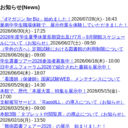
お知らせ(News)
「dマガジン for Biz」始めました！
2026/07/28(火) - 16:43
巣南中学生職場体験で、展示作業を体験していただきました！
2026/06/30(火) - 17:25
2026年度学生夏季休業長期貸出及び7月～9月開館スケジュー
ルについて（お知らせ）
2026/06/27(土) - 09:50
（学外の方へ）定期試験における図書館の利用制限について
2026/06/26(金) - 09:00
学生選書ツアー2026参加者募集中！
2026/06/18(木) - 10:00
日中ぎふフォーラム2026で紹介された書籍を展示中！
2026/06/04(木) - 18:07
「看護師（保健師）国家試験WEB」メンテナンスについて
2026/05/29(金) - 14:30
本館で、歴代「本屋大賞」特集を展示中！
2026/05/15(金) -
17:00
文献複写サービス 「RapidILL」の導入について（お知らせ）
2026/03/25(水) - 09:00
本館3階「タブレット付閲覧席」の廃止について（お知らせ）
2026/02/16(月) - 13:50
「難病図書フェアー2026」の展示 始まりました！