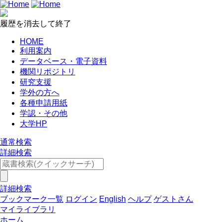
履歴を消去して終了
HOME
利用案内
データベース・電子資料
機関リポジトリ
研究支援
学外の方へ
各種申請用紙
学認・その他
大学HP
通常検索
詳細検索
詳細検索
ブックマーク一覧
ログイン
English
ヘルプ
ゲストさん
マイライブラリ
ホーム