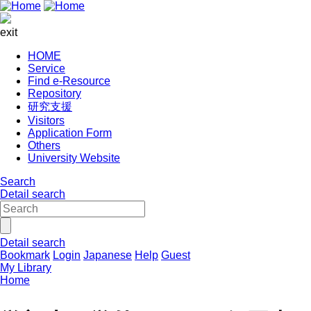
exit
HOME
Service
Find e-Resource
Repository
研究支援
Visitors
Application Form
Others
University Website
Search
Detail search
Detail search
Bookmark
Login
Japanese
Help
Guest
My Library
Home